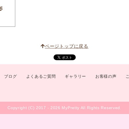
影
ページトップに戻る
ブログ
よくあるご質問
ギャラリー
お客様の声
Copyright (C) 2017 - 2026 MyPretty All Rights Reserved.