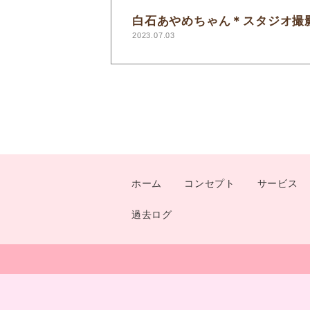
白石あやめちゃん＊スタジオ撮
2023.07.03
ホーム
コンセプト
サービス
過去ログ