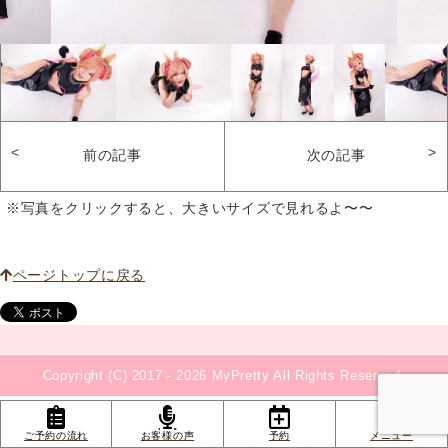
前の記事
次の記事
※写真をクリックすると、大きいサイズで見れるよ〜〜
ページトップに戻る
Copyright (C) 2017 - 2026 MyPretty All Rights Reserved.
ご予約の流れ
お客様の声
予約
メニュー