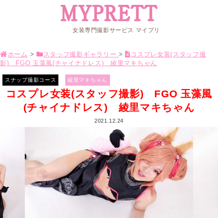
女装専門撮影サービス マイプリ
Home
ホーム
ホーム
スタッフ撮影ギャラリー
コスプレ女装(スタッフ撮
Concept
影) FGO 玉藻風(チャイナドレス) 綾里マキちゃん
コンセプト
Service
スナップ撮影コース
綾里マキちゃん
サービス
コスプレ女装(スタッフ撮影) FGO 玉藻風
Q&A
(チャイナドレス) 綾里マキちゃん
よくある質問
2021.12.24
Listener
お客様の声
Commitment
こだわり
Blog
ブログ
past log
過去ログ